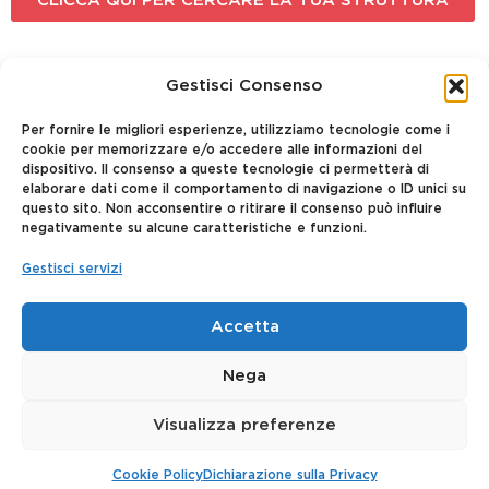
CLICCA QUI PER CERCARE LA TUA STRUTTURA
Gestisci Consenso
Per fornire le migliori esperienze, utilizziamo tecnologie come i
cookie per memorizzare e/o accedere alle informazioni del
dispositivo. Il consenso a queste tecnologie ci permetterà di
elaborare dati come il comportamento di navigazione o ID unici su
questo sito. Non acconsentire o ritirare il consenso può influire
negativamente su alcune caratteristiche e funzioni.
Gestisci servizi
Accetta
Centro Specialistico Veterinario srl | Via dei Fontanili 11/a, 20141,
Milano (MI)
P.IVA 04461600969 | SDI: SUBM70N | Capitale sociale
Nega
50.000,00 –
2022 © |
Privacy Policy
| PEC:
Visualizza preferenze
centrospecialisticoveterinariosrl@pec.it
Cookie Policy
Dichiarazione sulla Privacy