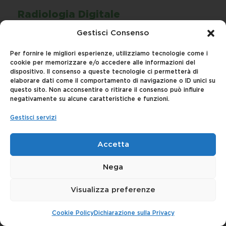
Radiologia Digitale
Gestisci Consenso
Indagini in tempo reale.
Per fornire le migliori esperienze, utilizziamo tecnologie come i
cookie per memorizzare e/o accedere alle informazioni del
dispositivo. Il consenso a queste tecnologie ci permetterà di
elaborare dati come il comportamento di navigazione o ID unici su
questo sito. Non acconsentire o ritirare il consenso può influire
negativamente su alcune caratteristiche e funzioni.
Gestisci servizi
Accetta
Nega
Tomografia Computerizzata
Visualizza preferenze
La
Tomografia Computerizzata
è una
metodica di diagnostica per immagini avanzata
Cookie Policy
Dichiarazione sulla Privacy
che sfruttando radiazioni ionizzanti consente