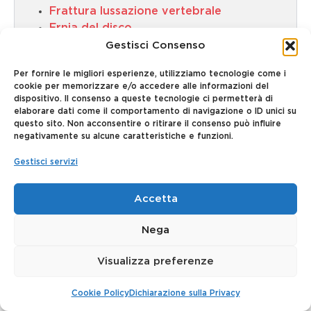
Frattura lussazione vertebrale
Ernia del disco
Epilessia
Gestisci Consenso
Chiari-like syndrome e siringomielia nel
Per fornire le migliori esperienze, utilizziamo tecnologie come i
cane
cookie per memorizzare e/o accedere alle informazioni del
Mielopatia degenerativa
dispositivo. Il consenso a queste tecnologie ci permetterà di
Tumori cerebrali
elaborare dati come il comportamento di navigazione o ID unici su
questo sito. Non acconsentire o ritirare il consenso può influire
negativamente su alcune caratteristiche e funzioni.
Neurodiagnostica per immagini
Gestisci servizi
Elettrodiagnostica
Accetta
Neurochirurgia
Nega
Visualizza preferenze
Cookie Policy
Dichiarazione sulla Privacy